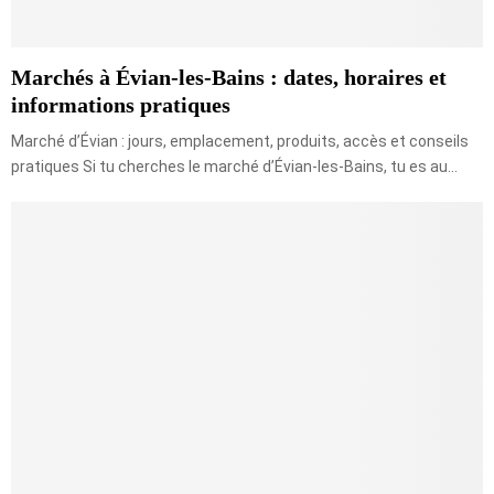
-
i
t
B
d
r
a
e
a
i
Marchés à Évian-les-Bains : dates, horaires et
c
n
n
o
informations pratiques
s
s
m
p
:
Marché d’Évian : jours, emplacement, produits, accès et conseils
p
o
V
pratiques Si tu cherches le marché d’Évian-les-Bains, tu es au...
l
r
o
e
t
t
t
s
r
e
G
u
i
d
e
C
o
m
p
l