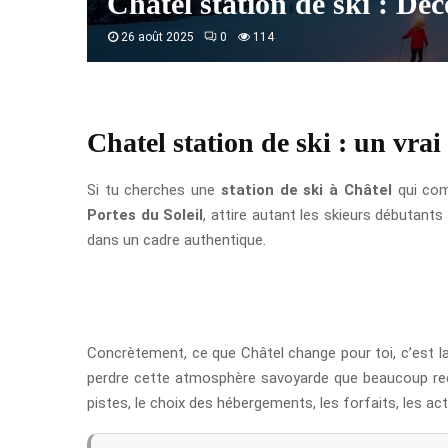
Chatel station de ski : Dé
26 août 2025
0
114
Chatel station de ski : un vra
Si tu cherches une
station de ski à Châtel
qui com
Portes du Soleil
, attire autant les skieurs débutant
dans un cadre authentique.
Concrètement, ce que Châtel change pour toi, c’est la p
perdre cette atmosphère savoyarde que beaucoup recher
pistes, le choix des hébergements, les forfaits, les acti