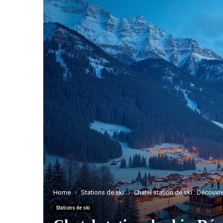
Home
Stations de ski
Chatel station de ski : Découvr
Stations de ski