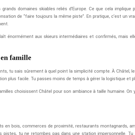
s grands domaines skiables reliés d’Europe. Ce que cela implique pour
ensation de “faire toujours la même piste”. En pratique, c’est un vra
ment.
plaît énormément aux skieurs intermédiaires et confirmés, mais ell
 en famille
nts, tu sais sûrement à quel point la simplicité compte. À Châtel, l
tion plus facile. Tu passes moins de temps à gérer la logistique et p
illes choisissent Châtel pour son ambiance à taille humaine. On y 
ets en bois, commerces de proximité, restaurants montagnards, amb
s pistes, tu ne retombes pas dans une station impersonnelle. Tu r