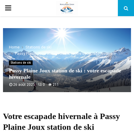
PRIMARY
MENU
Home
Stations de ski
Passy Plaine Joux station de ski : votre escapade hivernale
Stations de ski
Passy Plaine Joux station de ski : votre escapade
hivernale
26 août 2025
0
211
Votre escapade hivernale à Passy
Plaine Joux station de ski