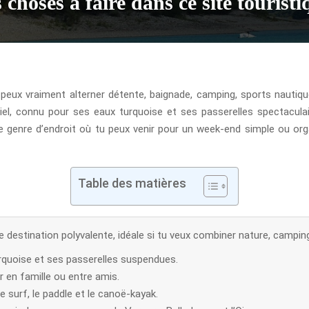
hoses à faire dans ce site touristi
 peux vraiment alterner détente, baignade, camping, sports nautiq
iciel, connu pour ses eaux turquoise et ses passerelles spectaculair
 genre d’endroit où tu peux venir pour un week-end simple ou orga
Table des matières
 destination polyvalente, idéale si tu veux combiner nature, campin
rquoise et ses passerelles suspendues.
 en famille ou entre amis.
te surf, le paddle et le canoë-kayak.