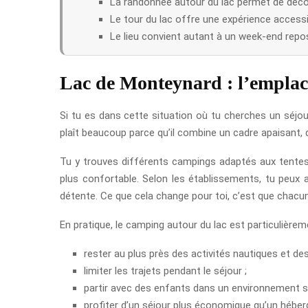
La randonnée autour du lac permet de décou
Le tour du lac offre une expérience accessi
Le lieu convient autant à un week-end repo
Lac de Monteynard : l’empla
Si tu es dans cette situation où tu cherches un séjou
plaît beaucoup parce qu’il combine un cadre apaisant, d
Tu y trouves différents campings adaptés aux tentes,
plus confortable. Selon les établissements, tu peux a
détente. Ce que cela change pour toi, c’est que chacun
En pratique, le camping autour du lac est particulièreme
rester au plus près des activités nautiques et de
limiter les trajets pendant le séjour ;
partir avec des enfants dans un environnement sé
profiter d’un séjour plus économique qu’un héber