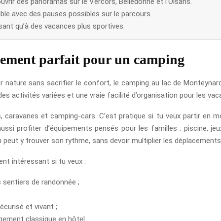
vrir des panoramas sur le Vercors, Belledonne et l’Oisans.
ble avec des pauses possibles sur le parcours.
sant qu’à des vacances plus sportives.
cement parfait pour un camping
r nature sans sacrifier le confort, le camping au lac de Monteynard
es activités variées et une vraie facilité d’organisation pour les va
 caravanes et camping-cars. C’est pratique si tu veux partir en 
ussi profiter d’équipements pensés pour les familles : piscine, j
 peut y trouver son rythme, sans devoir multiplier les déplacements
nt intéressant si tu veux :
s sentiers de randonnée ;
curisé et vivant ;
gement classique en hôtel.