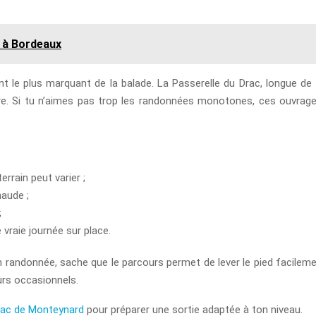
e à Bordeaux
 le plus marquant de la balade. La Passerelle du Drac, longue de 1
e. Si tu n’aimes pas trop les randonnées monotones, ces ouvrages
rrain peut varier ;
haude ;
;
e vraie journée sur place.
n randonnée, sache que le parcours permet de lever le pied facileme
urs occasionnels.
 lac de Monteynard
pour préparer une sortie adaptée à ton niveau.