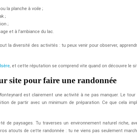
ou la planche à voile ;
k ;
ion ;
age et à l’ambiance du lac.
tout la diversité des activités : tu peux venir pour observer, appren
Isère
, et cette réputation se comprend vite quand on découvre le sit
ur site pour faire une randonnée
onteynard est clairement une activité à ne pas manquer. Le tour du
ion de partir avec un minimum de préparation. Ce que cela impliq
été de paysages. Tu traverses un environnement naturel riche, av
s gros atouts de cette randonnée : tu ne viens pas seulement marche