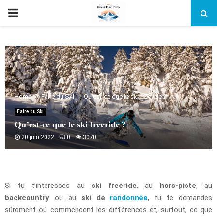
PRIMARY
MENU
Home
Faire du Ski
Qu’est-ce que le ski freeride ?
Faire du Ski
Qu’est-ce que le ski freeride ?
20 juin 2022
0
3070
Si tu t’intéresses au
ski freeride
, au
hors-piste
, au
backcountry
ou au
ski de
randonnée
, tu te demandes
sûrement où commencent les différences et, surtout, ce que