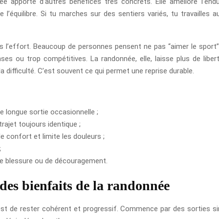
e apporte d’autres bénéfices très concrets. Elle améliore l’end
’équilibre. Si tu marches sur des sentiers variés, tu travailles au
ns l’effort. Beaucoup de personnes pensent ne pas “aimer le sport”
ses ou trop compétitives. La randonnée, elle, laisse plus de libert
 difficulté. C’est souvent ce qui permet une reprise durable.
e longue sortie occasionnelle ;
rajet toujours identique ;
 confort et limite les douleurs ;
;
de blessure ou de découragement.
es bienfaits de la randonnée
est de rester cohérent et progressif. Commence par des sorties si