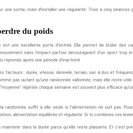
ur une sortie, mais d’installer une régularité. Trois à cinq séanc
perdre du poids
 est une excellente porte d’entrée. Elle permet de brûler des cal
 mouvement sans l’impact parfois décourageant d’un sport trop in
tu reprends après une période d’inactivité.
s facteurs : durée, vitesse, dénivelé, terrain, sac à dos et fréquen
omme pas autant qu’une randonnée vallonnée, mais elle reste utile s
tie “moyenne” répétée chaque semaine est souvent plus efficace qu’u
 la randonnée suffit à elle seule si l’alimentation ne suit pas. Pou
tion, alimentation équilibrée et régularité. Si tu combines ces levie
à maintenir dans la durée parce qu’elle reste plaisante. Et c’est pr