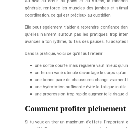
Au-delà du cœur, du poids et du stress, la randonné
générale, renforce les muscles des jambes et stimule l
coordination, ce qui est précieux au quotidien.
Elle peut également t’aider à reprendre confiance da
qu’elles n’aiment surtout pas les pratiques trop inten
avances à ton rythme, tu fais des pauses, tu adaptes la
Dans la pratique, voici ce qu’il faut retenir :
une sortie courte mais régulière vaut mieux qu’un
un terrain varié stimule davantage le corps qu’un t
une bonne paire de chaussures change vraiment le
une hydratation suffisante évite la fatigue inutile 
une progression trop rapide augmente le risque 
Comment profiter pleinement d
Si tu veux en tirer un maximum d’effets, l’important 