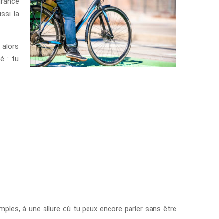
urance
ssi la
 alors
é : tu
mples, à une allure où tu peux encore parler sans être